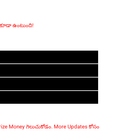
y కూడా ఉంటుంది!
 Prize Money గెలుచుకోడం. More Updates కోసం