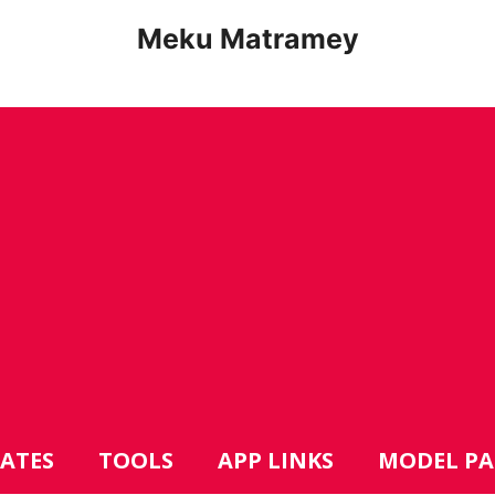
Meku Matramey
DATES
TOOLS
APP LINKS
MODEL PA