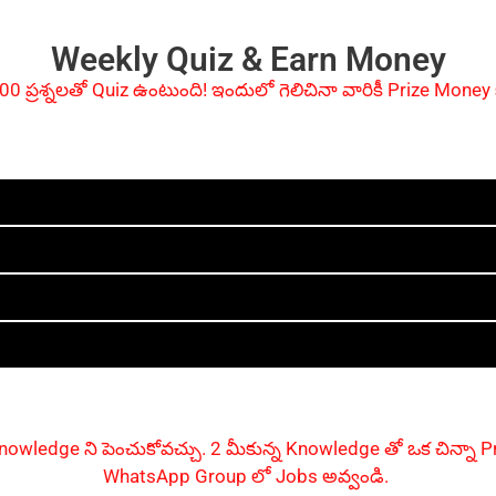
Weekly Quiz & Earn Money
100 ప్రశ్నలతో Quiz ఉంటుంది! ఇందులో గెలిచినా వారికీ Prize Mone
owledge ని పెంచుకోవచ్చు. 2 మీకున్న Knowledge తో ఒక చిన్నా
WhatsApp Group లో Jobs అవ్వండి.